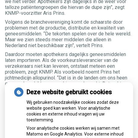
we niet verder. Apothekers zijn dagelijks in de weer voor
talloze patiëntengroepen die hiervan de dupe zijn”, zegt
KNMP-voorzitter Aris Prins.
Volgens de branchevereniging komt de schaarste door
problemen met de productie, distributie en kwaliteit van
geneesmiddelen. “De tekorten spelen over de hele wereld.
Maar we zien steeds meer middelen die alleen in
Nederland niet beschikbaar zijn”, vertelt Prins.
Daardoor moeten apothekers dagelijks geneesmiddelen
laten importeren. Als de voorkeursleverancier van de
verzekeraars niet kan leveren, ontstaat meteen een
probleem, zegt KNMP. Als voorbeeld noemt Prins het
jichtmedicijn allopurinol. “Dat is in de landen om ons heen
gewoon beschikbaar, maar hier zeer beperkt. Dat raakt een
groep van 150.000 jichtpatiënten.”
Deze website gebruikt cookies
De schaarste heeft een enorme impact op een grote groep
Wij gebruiken noodzakelijke cookies zodat deze
patiënten, zegt KNMP, zeker als tekorten lang aanhouden
website goed kan werken. Voor analytische
en er voor patiënten geen alternatief geneesmiddel voor
cookies en externe inhoud vragen wij uw
handen is. Voorzitter Prins zegt dat er daarom snel
toestemming.
beslissingen moeten worden genomen. “Het duurt allemaal
te lang.”
Voor analytische cookies werken wij samen met
Matomo en Google Analytics. Voor externe inhoud
Sinds 1 januari zijn handelaren en groothandels in