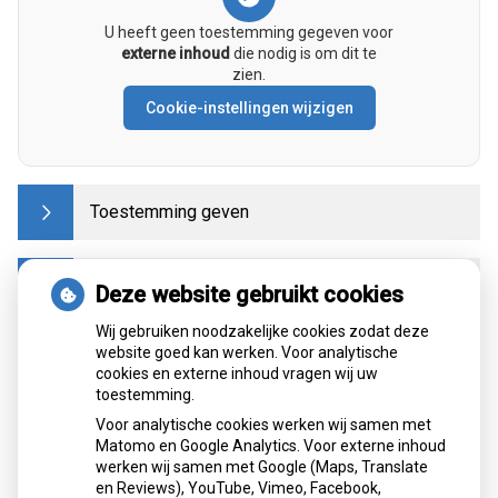
U heeft geen toestemming gegeven voor
externe inhoud
die nodig is om dit te
zien.
Cookie-instellingen wijzigen
Toestemming geven
Gegevens opvragen
Deze website gebruikt cookies
Wij gebruiken noodzakelijke cookies zodat deze
website goed kan werken. Voor analytische
Regionaal
cookies en externe inhoud vragen wij uw
toestemming.
Wilt u dat zorgverleners uw medische gegevens
Voor analytische cookies werken wij samen met
elektronisch kunnen delen? Dan kunt u hiervoor mondeling
Matomo en Google Analytics. Voor externe inhoud
toestemming geven als uw huisarts of apotheker daarom
werken wij samen met Google (Maps, Translate
vraagt. Daarnaast kunt u het formulier uitprinten, invullen en
en Reviews), YouTube, Vimeo, Facebook,